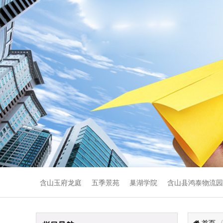
含山玉府龙庭
五季景苑
巢湖学院
含山县鸿泰物流园
首页
/